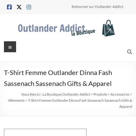
Aller
Retourner sur Outlander-Addict
au
contenu
La
Menu
Boutique
Outlander
T-Shirt Femme Outlander
Dinna Fash
Addict
Sassenach
Sassenach Gifts & Apparel
pour
Vous êtes ici :
La Boutique Outlander Addict
>
Produits
>
Accessoires
>
les
Vêtements
>
T-Shirt Femme Outlander
Dinna Fash Sassenach
Sassenach Gifts &
Outlander
Apparel
"Shopping"
Addicts