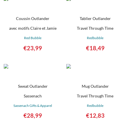
Coussin Outlander
Tablier Outlander
avec motifs Claire et Jamie
Travel Through Time
Red Bubble
Redbubble
€
23,99
€
18,49
Détails
Détails
Sweat Outlander
Mug Outlander
Sassenach
Travel Through Time
Sassenach Gifts & Apparel
Redbubble
€
28,99
€
12,83
Acheter sur Amazon
Détails