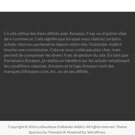
Ce site utilise des liens affiliés avec Amazon, Fnac ou d’autres sites
de e-commerce. Cela signifie que lorsque vous réalisez certains
achats chez nos partenaires depuis notre site, Outlander Addict
touche une commission. Cela ne vous coûte pas plus cher, mais
permet de compenser les divers frais de gestion du site. En tant que
Partenaire Amazon, je réalise un bénéfice sur les achats remplissant
les conditions requises. Amazon et le logo Amazon sont des
marques d’Amazon.com, Inc. ou de ses affiliés.
Copyright © 2026
La Boutique Outlander Addict
. All rights reserved. Theme
Spacious
by ThemeGrill. Powered by:
WordPress
.