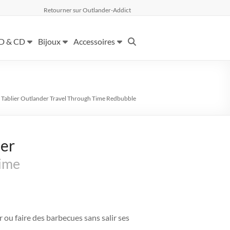
Retourner sur Outlander-Addict
D & CD
Bijoux
Accessoires
>
Tablier Outlander
Travel Through Time
Redbubble
der
Time
r ou faire des barbecues sans salir ses