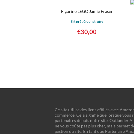
Figurine LEGO Jamie Fraser
Kit prêt-à-construire
€
30,00
Détails
A
Ce site utilise des liens affiliés avec Amazo
commerce. Cela signifie que lorsque vous r
partenaires depuis notre site, Outlander 
ne vous coûte pas plus cher, mais permet d
gestion du site. En tant que Partenaire Amaz