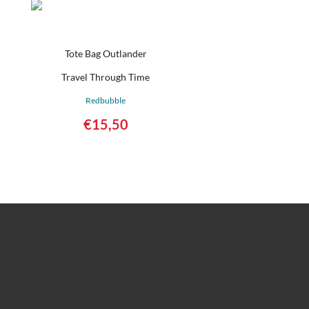
Tote Bag Outlander
Travel Through Time
Redbubble
€
15,50
Détails