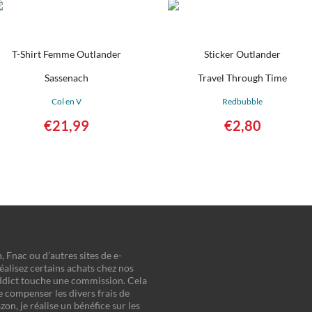
T-Shirt Femme Outlander
Sticker Outlander
Sassenach
Travel Through Time
Col en V
Redbubble
€
21,99
€
2,80
cheter sur Amazon
Détails
n, Fnac ou d’autres sites de e-
éalisez certains achats chez nos
Addict touche une commission. Cela
e compenser les divers frais de
on, je réalise un bénéfice sur les