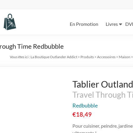
En Promotion
Livres
DV
hrough Time
Redbubble
Vous êtes ici :
La Boutique Outlander Addict
>
Produits
>
Accessoires
>
Maison
Tablier Outlan
Travel Through 
Redbubble
€
18,49
Pour cuisiner, peindre, jardine
vêtements !