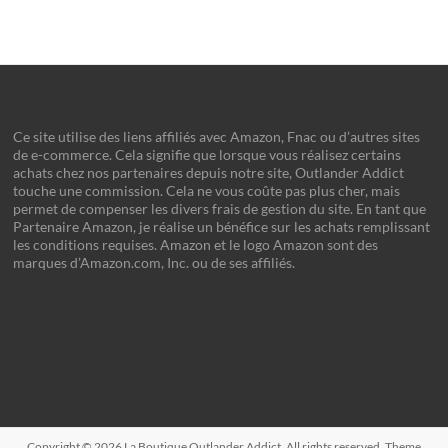
Ce site utilise des liens affiliés avec Amazon, Fnac ou d’autres sites
de e-commerce. Cela signifie que lorsque vous réalisez certains
achats chez nos partenaires depuis notre site, Outlander Addict
touche une commission. Cela ne vous coûte pas plus cher, mais
permet de compenser les divers frais de gestion du site. En tant que
Partenaire Amazon, je réalise un bénéfice sur les achats remplissant
les conditions requises. Amazon et le logo Amazon sont des
marques d’Amazon.com, Inc. ou de ses affiliés.
Copyright © 2026
La Boutique Outlander Addict
. All rights reserved. Theme