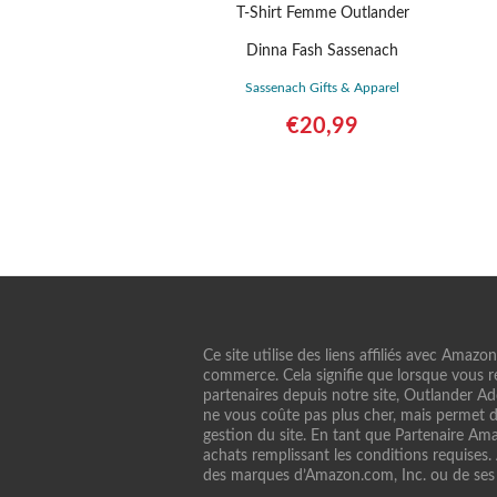
T-Shirt Femme Outlander
Dinna Fash Sassenach
Sassenach Gifts & Apparel
€
20,99
Acheter sur Amazon
Dé
Ce site utilise des liens affiliés avec Amazo
commerce. Cela signifie que lorsque vous ré
partenaires depuis notre site, Outlander A
ne vous coûte pas plus cher, mais permet d
gestion du site. En tant que Partenaire Amaz
achats remplissant les conditions requises
des marques d’Amazon.com, Inc. ou de ses af