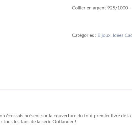
Collier en argent 925/1000 – 
Acheter sur Amazo
Catégories :
Bijoux
,
Idées Ca
n écossais présent sur la couverture du tout premier livre de l
 tous les fans de la série Outlander !