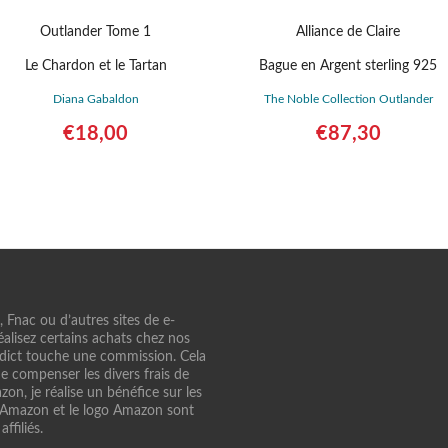
Outlander Tome 1
Alliance de Claire
Le Chardon et le Tartan
Bague en Argent sterling 925
Diana Gabaldon
The Noble Collection Outlander
€
18,00
€
87,30
tails
Acheter le produit
n, Fnac ou d’autres sites de e-
alisez certains achats chez nos
ddict touche une commission. Cela
e compenser les divers frais de
on, je réalise un bénéfice sur les
. Amazon et le logo Amazon sont
filiés.