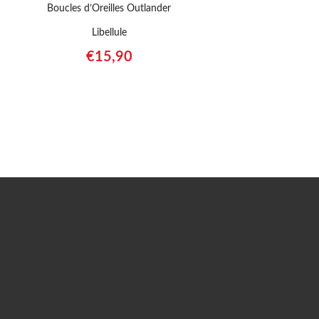
Boucles d’Oreilles Outlander
Libellule
€
15,90
Acheter sur Amazon