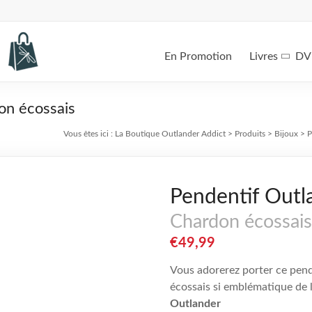
En Promotion
Livres
DV
on écossais
Vous êtes ici :
La Boutique Outlander Addict
>
Produits
>
Bijoux
>
P
Pendentif Outl
Chardon écossais
€
49,99
Vous adorerez porter ce pend
écossais si emblématique de l’
Outlander