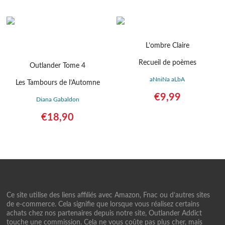
Détails
L’ombre Claire
Recueil de poèmes
Outlander Tome 4
aNniNa aLbA
Les Tambours de l’Automne
€
9,99
Diana Gabaldon
Détails
€
18,90
Détails
Ce site utilise des liens affiliés avec Amazon, Fnac ou d’autres sites
de e-commerce. Cela signifie que lorsque vous réalisez certains
achats chez nos partenaires depuis notre site, Outlander Addict
touche une commission. Cela ne vous coûte pas plus cher, mais