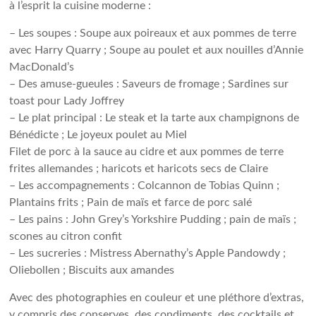
à l’esprit la cuisine moderne :
– Les soupes : Soupe aux poireaux et aux pommes de terre
avec Harry Quarry ; Soupe au poulet et aux nouilles d’Annie
MacDonald’s
– Des amuse-gueules : Saveurs de fromage ; Sardines sur
toast pour Lady Joffrey
– Le plat principal : Le steak et la tarte aux champignons de
Bénédicte ; Le joyeux poulet au Miel
Filet de porc à la sauce au cidre et aux pommes de terre
frites allemandes ; haricots et haricots secs de Claire
– Les accompagnements : Colcannon de Tobias Quinn ;
Plantains frits ; Pain de maïs et farce de porc salé
– Les pains : John Grey’s Yorkshire Pudding ; pain de maïs ;
scones au citron confit
– Les sucreries : Mistress Abernathy’s Apple Pandowdy ;
Oliebollen ; Biscuits aux amandes
Avec des photographies en couleur et une pléthore d’extras,
y compris des conserves, des condiments, des cocktails et