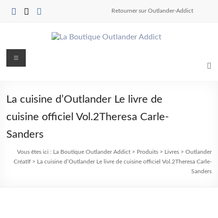
Aller
Retourner sur Outlander-Addict
au
contenu
La
Menu
Boutique
Outlander
La cuisine d’Outlander
Le livre de
Addict
cuisine officiel Vol.2
Theresa Carle-
pour
Sanders
les
Outlander
Vous êtes ici :
La Boutique Outlander Addict
>
Produits
>
Livres
>
Outlander
"Shopping"
Créatif
>
La cuisine d’Outlander
Le livre de cuisine officiel Vol.2
Theresa Carle-
Sanders
Addicts