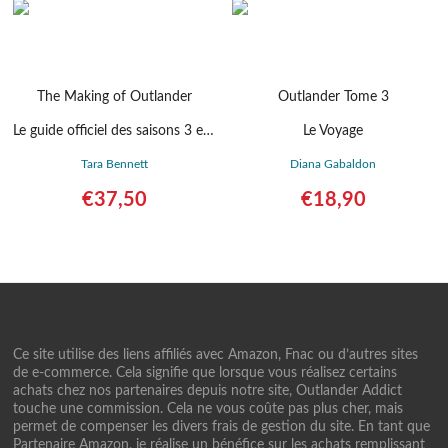
The Making of Outlander
Outlander Tome 3
Le guide officiel des saisons 3 et 4
Le Voyage
Tara Bennett
Diana Gabaldon
€
37,50
€
18,90
Détails
Détails
Ce site utilise des liens affiliés avec Amazon, Fnac ou d’autres sites
de e-commerce. Cela signifie que lorsque vous réalisez certains
achats chez nos partenaires depuis notre site, Outlander Addict
touche une commission. Cela ne vous coûte pas plus cher, mais
permet de compenser les divers frais de gestion du site. En tant que
Partenaire Amazon, je réalise un bénéfice sur les achats remplissant