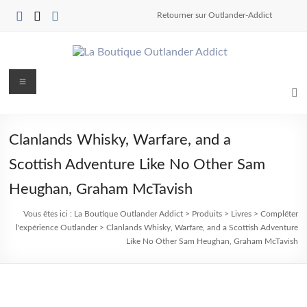
Aller
Retourner sur Outlander-Addict
au
contenu
La
Menu
Boutique
Outlander
Clanlands
Whisky, Warfare, and a
Addict
Scottish Adventure Like No Other
Sam
pour
Heughan, Graham McTavish
les
Outlander
Vous êtes ici :
La Boutique Outlander Addict
>
Produits
>
Livres
>
Compléter
"Shopping"
l'expérience Outlander
>
Clanlands
Whisky, Warfare, and a Scottish Adventure
Like No Other
Sam Heughan, Graham McTavish
Addicts